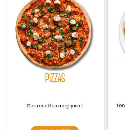
Zones de Livraison
PIZZAS
Tendre
Des recettes magiques !