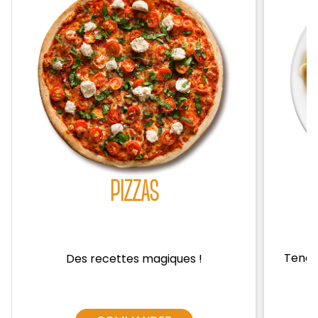
Zones de Livraison
PIZZAS
Tendre
Des recettes magiques !