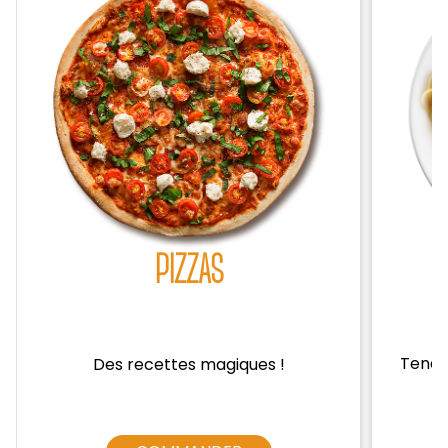
Zones de Livraison
PIZZAS
Tendre
Des recettes magiques !