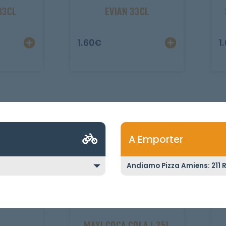
33CL
EVIAN 33CL
1.60
€
1
A Emporter
MAXI COCA COLA 1.25L