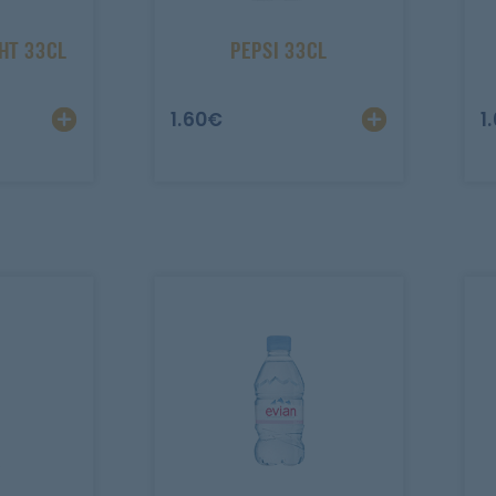
HT 33CL
PEPSI 33CL
1.60
€
1