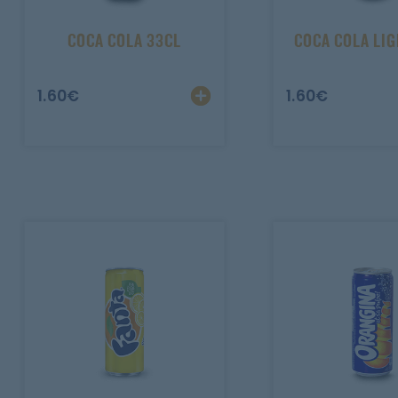
Mobile
COCA COLA 33CL
COCA COLA LIG
Programme De Fidélité
1.60
€
1.60
€
Avis
Mon Compte
Notre Restaurant
Zones de Livraison