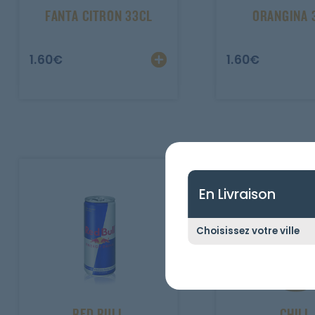
FANTA CITRON 33CL
ORANGINA 
1.60
€
1.60
€
En Livraison
RED BULL
CHILL