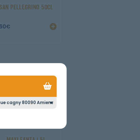
SAN PELLEGRINO 50CL
.60
€
MAXI FANTA 1.5L