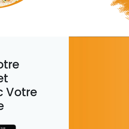
otre
et
 Votre
e