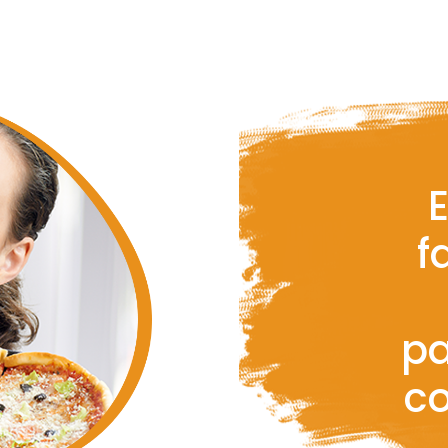
E
f
pa
c