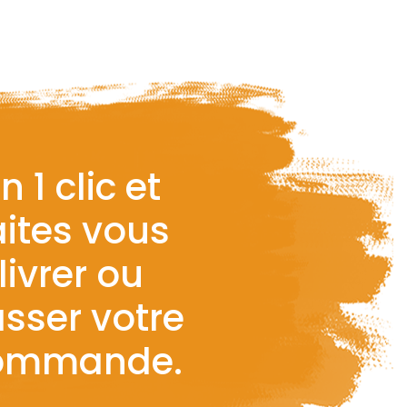
n 1 clic et
aites vous
livrer ou
sser votre
ommande.