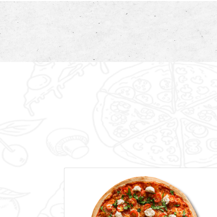
Mobile
Programme De Fidélité
Avis
Mon Compte
Aux parfums de l'Italie !
Notre Restaurant
N
O
S
P
Â
T
E
Zones de Livraison
COMMANDER