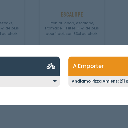
ESCALOPE
 Steaks,
Pain au choix, escalope,
 1€ de plus
fromage + Frites + 1€ de plus
l au choix.
pour 1 boisson 33cl au choix.
7.50
€
A Emporter