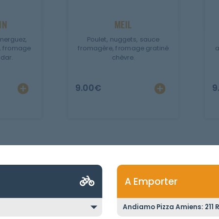
IN
MEIL
merguez,
Poulet, nuggets, sauce
, fromage
fromagère, fromage gratiné
a
dar.
chèvre.
9.00
€
9
A Emporter