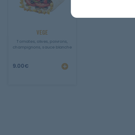
VEGE
Tomates, olives, poivrons,
champignons, sauce blanche
9.00
€