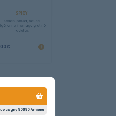
SPICY
Kebab, poulet, sauce
lgérienne, fromage gratiné
raclette.
.00
€