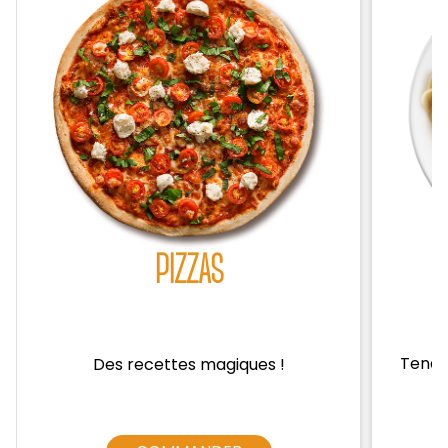
Zones de Livraison
PIZZAS
Tendre
Des recettes magiques !