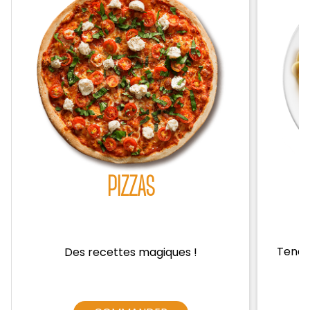
Zones de Livraison
PIZZAS
Tendre
Des recettes magiques !