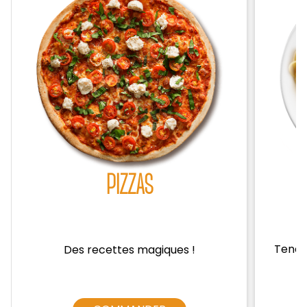
Zones de Livraison
PIZZAS
Tendre
Des recettes magiques !