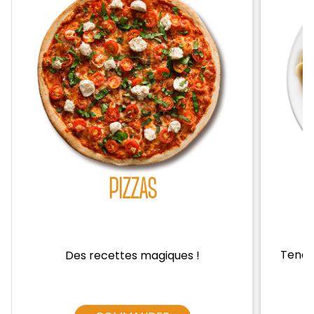
Zones de Livraison
PIZZAS
Tendre
Des recettes magiques !