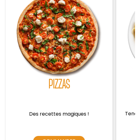
Zones de Livraison
PIZZAS
Tendre
Des recettes magiques !