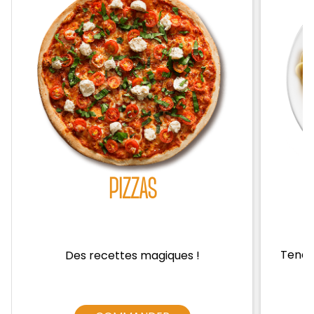
Zones de Livraison
PIZZAS
Tendre
Des recettes magiques !