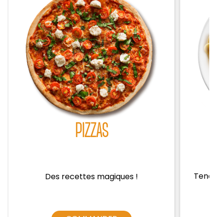
Zones de Livraison
PIZZAS
Tendre
Des recettes magiques !