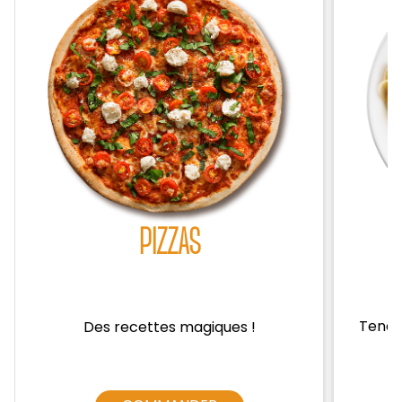
Zones de Livraison
PIZZAS
Tendre
Des recettes magiques !