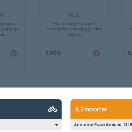
IN
MEIL
merguez,
Poulet, nuggets, sauce
, fromage
fromagère, fromage gratiné
a
dar.
chèvre.
9.00
€
9
A Emporter