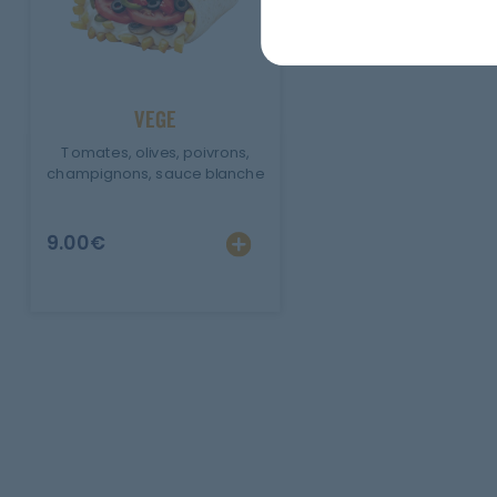
VEGE
Tomates, olives, poivrons,
champignons, sauce blanche
9.00
€