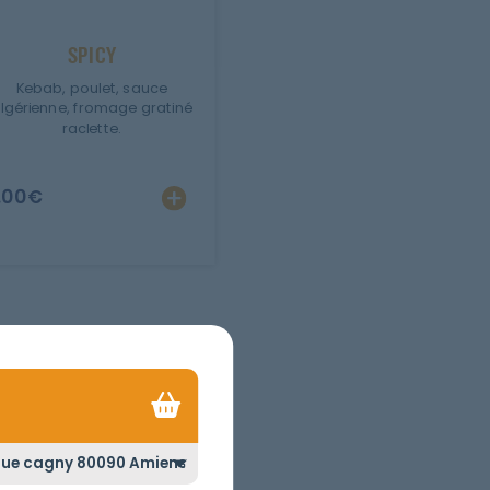
SPICY
Kebab, poulet, sauce
lgérienne, fromage gratiné
raclette.
.00
€