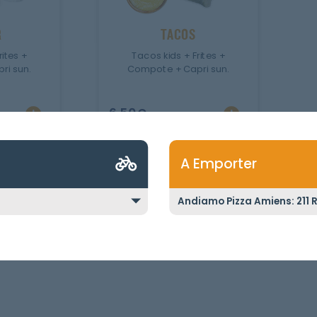
R
TACOS
rites +
Tacos kids + Frites +
ri sun.
Compote + Capri sun.
6.50
€
A Emporter