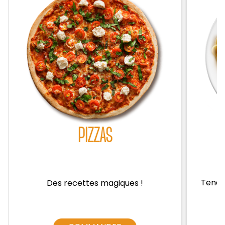
Zones de Livraison
PIZZAS
Tendre
Des recettes magiques !