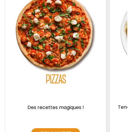
Zones de Livraison
PIZZAS
Tendre
Des recettes magiques !