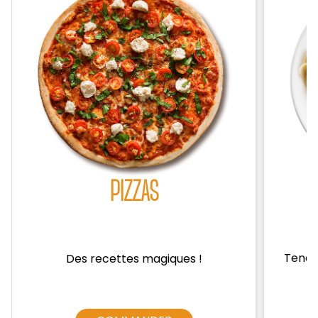
Zones de Livraison
PIZZAS
Tendre
Des recettes magiques !