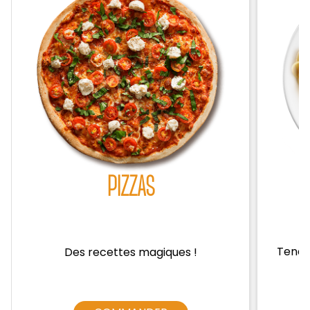
Zones de Livraison
PIZZAS
Tendre
Des recettes magiques !