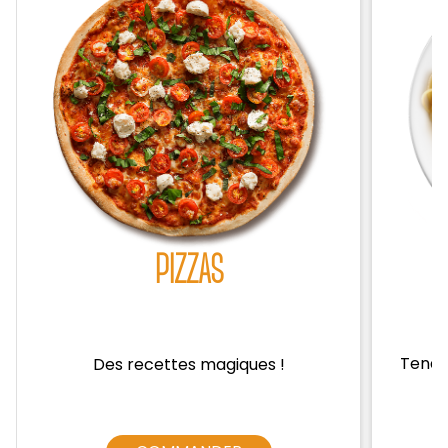
Zones de Livraison
PIZZAS
Tendre
Des recettes magiques !