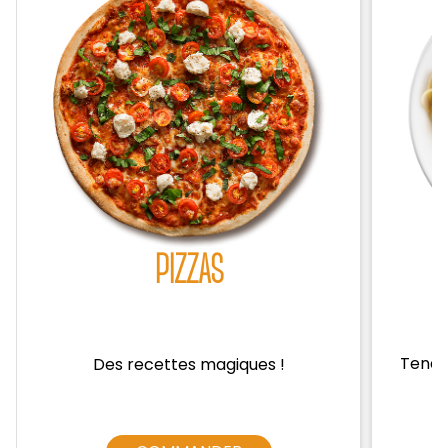
Zones de Livraison
PIZZAS
Tendre
Des recettes magiques !