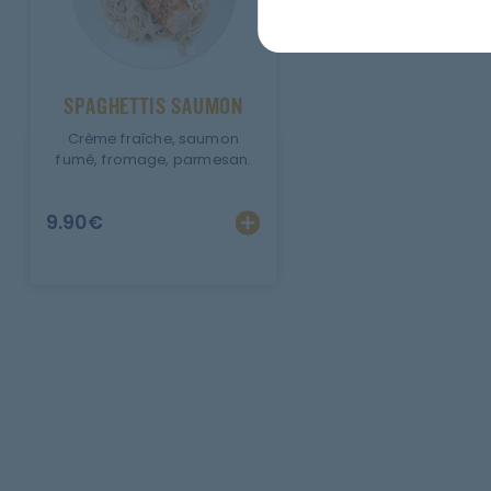
SPAGHETTIS SAUMON
Crème fraîche, saumon
fumé, fromage, parmesan.
9.90
€