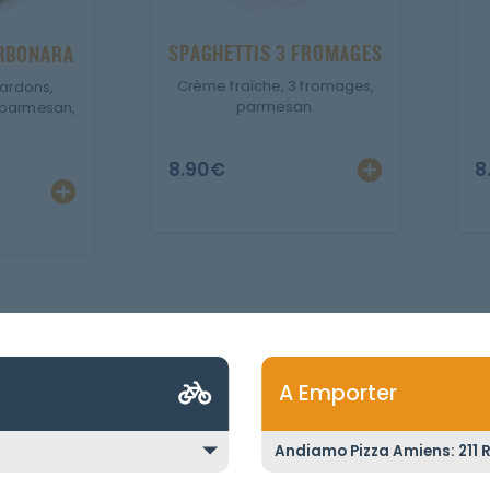
SPAGHETTIS 3 FROMAGES
ARBONARA
Crème fraîche, 3 fromages,
lardons,
parmesan.
 parmesan,
8.90
€
8
A Emporter