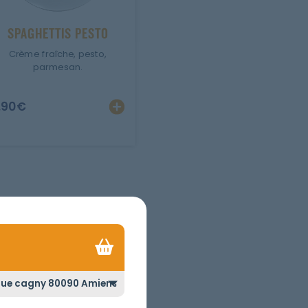
SPAGHETTIS PESTO
Crème fraîche, pesto,
parmesan.
.90
€