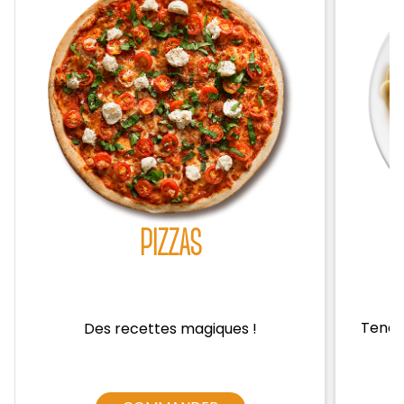
Zones de Livraison
PIZZAS
Tendre
Des recettes magiques !